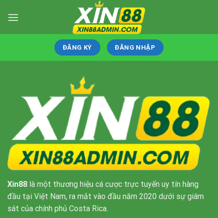
Skip
to
content
ĐĂNG KÝ
ĐĂNG NHẬP
Xin88
là một thương hiệu cá cược trực tuyến uy tín hàng
đầu tại Việt Nam, ra mắt vào đầu năm 2020 dưới sự giám
sát của chính phủ Costa Rica.