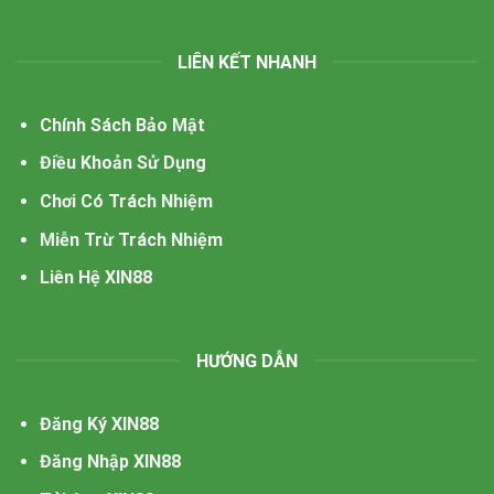
LIÊN KẾT NHANH
Chính Sách Bảo Mật
Điều Khoản Sử Dụng
Chơi Có Trách Nhiệm
Miễn Trừ Trách Nhiệm
Liên Hệ XIN88
HƯỚNG DẪN
Đăng Ký XIN88
Đăng Nhập XIN88