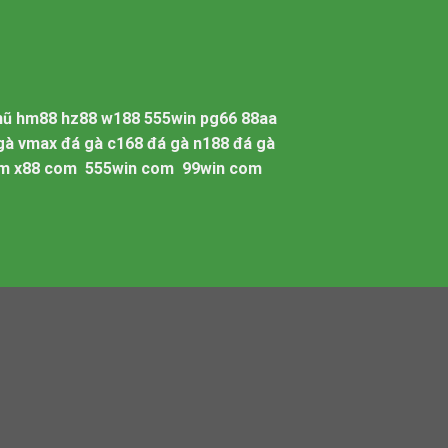
hũ
hm88
hz88
w188
555win
pg66
88aa
gà vmax
đá gà c168
đá gà n188
đá gà
om
x88 com
555win com
99win com