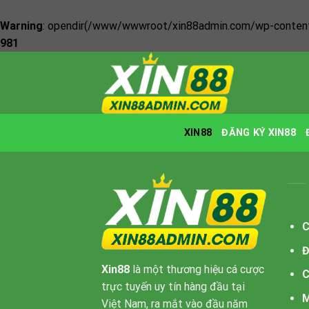
Warning
: opendir(/www/wwwroot/xin88admin.com/wp-content/m
981
Skip
to
content
XIN88
ĐĂNG KÝ XIN88
C
Đ
Xin88
là một thương hiệu cá cược
C
trực tuyến uy tín hàng đầu tại
M
Việt Nam, ra mắt vào đầu năm