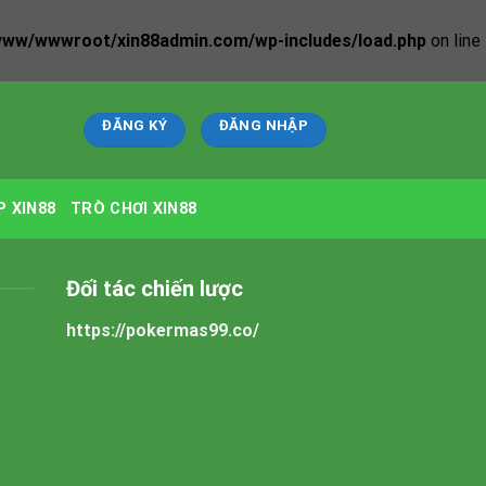
www/wwwroot/xin88admin.com/wp-includes/load.php
on line
ĐĂNG KÝ
ĐĂNG NHẬP
P XIN88
TRÒ CHƠI XIN88
Đối tác chiến lược
https://pokermas99.co/