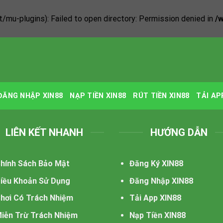
u-plugins): Failed to open directory: Permission denied in
/
ĐĂNG NHẬP XIN88
NẠP TIỀN XIN88
RÚT TIỀN XIN88
TẢI AP
LIÊN KẾT NHANH
HƯỚNG DẪN
hính Sách Bảo Mật
Đăng Ký XIN88
iều Khoản Sử Dụng
Đăng Nhập XIN88
hơi Có Trách Nhiệm
Tải App XIN88
iễn Trừ Trách Nhiệm
Nạp Tiền XIN88