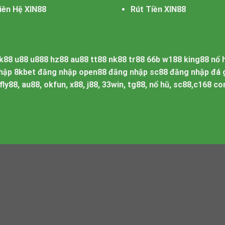
iên Hệ XIN88
Rút Tiền XIN88
k88
u88
u888
hz88
au88
tt88
nk88
tr88
66b
w188
king88
nổ 
hập
8kbet đăng nhập
open88 đăng nhập
sc88 đăng nhập
đá 
fly88
,
au88
,
okfun
,
x88
,
j88
,
33win
,
tg88
,
nổ hũ
,
sc88
,
c168 c