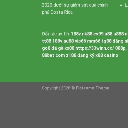
2020 dưới sự giám sát của chính
L
phủ Costa Rica.
Đối tác uy tín:
188v
nk88
ev99
u88
u888
n
tt88
188v
au88
vip66
mm66
tg88 đăng n
go8
đá gà xx88
https://33winn.cc/
888p
,
88bet com
z188 đăng ký
x88 casino
Copyright 2026 ©
Flatsome Theme