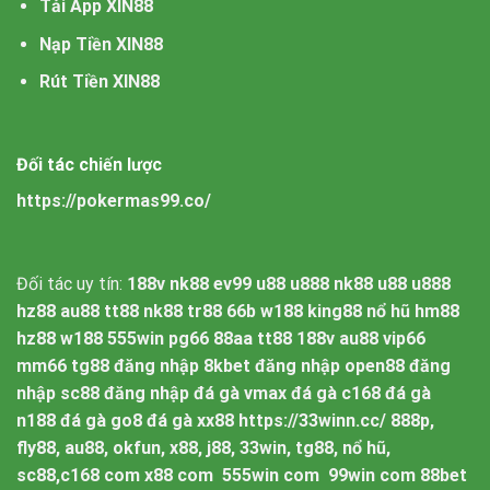
Tải App XIN88
Nạp Tiền XIN88
Rút Tiền XIN88
Đối tác chiến lược
https://pokermas99.co/
Đối tác uy tín:
188v
nk88
ev99
u88
u888
nk88
u88
u888
hz88
au88
tt88
nk88
tr88
66b
w188
king88
nổ hũ
hm88
hz88
w188
555win
pg66
88aa
tt88
188v
au88
vip66
mm66
tg88 đăng nhập
8kbet đăng nhập
open88 đăng
nhập
sc88 đăng nhập
đá gà vmax
đá gà c168
đá gà
n188
đá gà go8
đá gà xx88
https://33winn.cc/
888p
,
fly88
,
au88
,
okfun
,
x88
,
j88
,
33win
,
tg88
,
nổ hũ
,
sc88
,
c168 com
x88 com
555win com
99win com
88bet