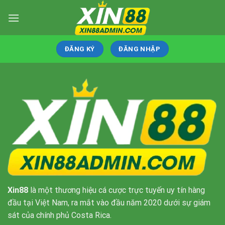
Skip
to
content
ĐĂNG KÝ
ĐĂNG NHẬP
Xin88
là một thương hiệu cá cược trực tuyến uy tín hàng
đầu tại Việt Nam, ra mắt vào đầu năm 2020 dưới sự giám
sát của chính phủ Costa Rica.