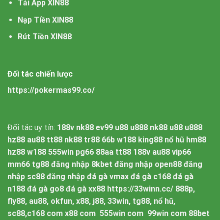
Tải App XIN88
Nạp Tiền XIN88
Rút Tiền XIN88
Đối tác chiến lược
https://pokermas99.co/
Đối tác uy tín:
188v
nk88
ev99
u88
u888
nk88
u88
u888
hz88
au88
tt88
nk88
tr88
66b
w188
king88
nổ hũ
hm88
hz88
w188
555win
pg66
88aa
tt88
188v
au88
vip66
mm66
tg88 đăng nhập
8kbet đăng nhập
open88 đăng
nhập
sc88 đăng nhập
đá gà vmax
đá gà c168
đá gà
n188
đá gà go8
đá gà xx88
https://33winn.cc/
888p
,
fly88
,
au88
,
okfun
,
x88
,
j88
,
33win
,
tg88
,
nổ hũ
,
sc88
,
c168 com
x88 com
555win com
99win com
88bet