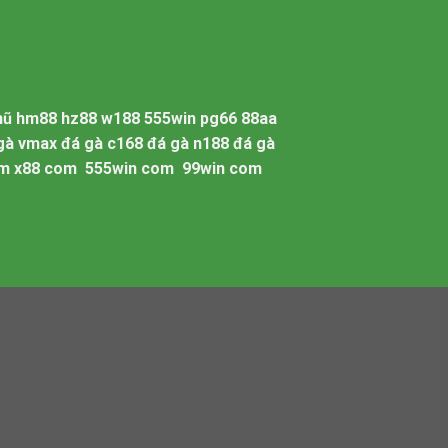
hũ
hm88
hz88
w188
555win
pg66
88aa
gà vmax
đá gà c168
đá gà n188
đá gà
om
x88 com
555win com
99win com