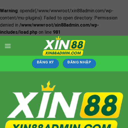
Warning
: opendir(/www/wwwroot/xin88admin.com/wp-
content/mu-plugins): Failed to open directory: Permission
denied in
/www/wwwroot/xin88admin.com/wp-
includes/load.php
on line
981
Skip
to
content
ĐĂNG KÝ
ĐĂNG NHẬP