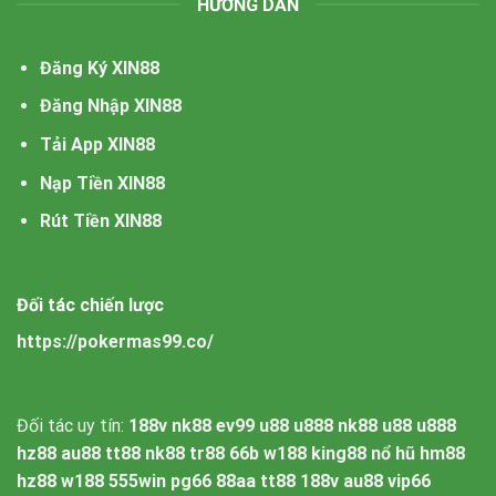
HƯỚNG DẪN
Đăng Ký XIN88
Đăng Nhập XIN88
Tải App XIN88
Nạp Tiền XIN88
Rút Tiền XIN88
Đối tác chiến lược
https://pokermas99.co/
Đối tác uy tín:
188v
nk88
ev99
u88
u888
nk88
u88
u888
hz88
au88
tt88
nk88
tr88
66b
w188
king88
nổ hũ
hm88
hz88
w188
555win
pg66
88aa
tt88
188v
au88
vip66