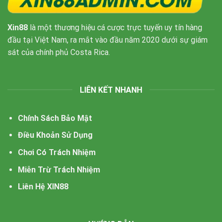
Xin88
là một thương hiệu cá cược trực tuyến uy tín hàng
đầu tại Việt Nam, ra mắt vào đầu năm 2020 dưới sự giám
sát của chính phủ Costa Rica.
LIÊN KẾT NHANH
Chính Sách Bảo Mật
Điều Khoản Sử Dụng
Chơi Có Trách Nhiệm
Miễn Trừ Trách Nhiệm
Liên Hệ XIN88