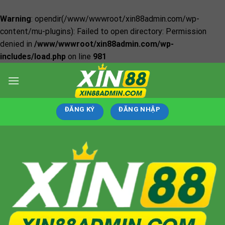
Warning
: opendir(/www/wwwroot/xin88admin.com/wp-
content/mu-plugins): Failed to open directory: Permission
denied in
/www/wwwroot/xin88admin.com/wp-
includes/load.php
on line
981
Skip
to
content
ĐĂNG KÝ
ĐĂNG NHẬP