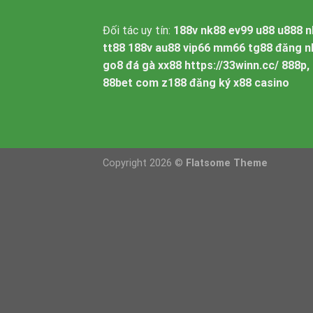
Đối tác uy tín:
188v
nk88
ev99
u88
u888
n
tt88
188v
au88
vip66
mm66
tg88 đăng n
go8
đá gà xx88
https://33winn.cc/
888p
,
88bet com
z188 đăng ký
x88 casino
Copyright 2026 ©
Flatsome Theme