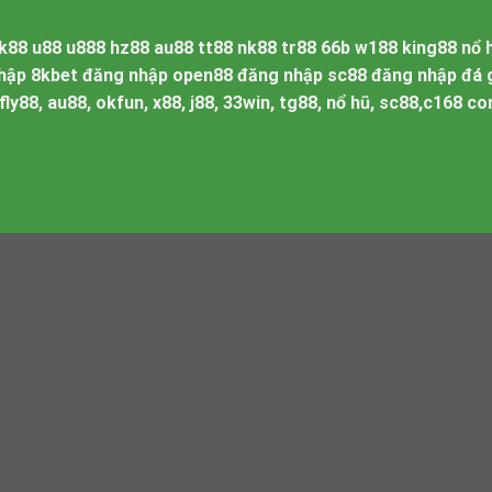
k88
u88
u888
hz88
au88
tt88
nk88
tr88
66b
w188
king88
nổ 
hập
8kbet đăng nhập
open88 đăng nhập
sc88 đăng nhập
đá 
fly88
,
au88
,
okfun
,
x88
,
j88
,
33win
,
tg88
,
nổ hũ
,
sc88
,
c168 c