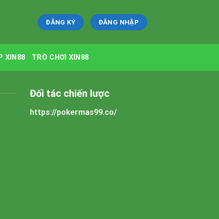
ĐĂNG KÝ
ĐĂNG NHẬP
P XIN88
TRÒ CHƠI XIN88
Đối tác chiến lược
https://pokermas99.co/