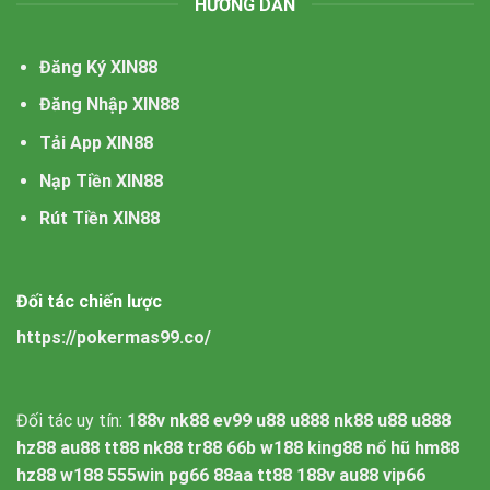
HƯỚNG DẪN
Đăng Ký XIN88
Đăng Nhập XIN88
Tải App XIN88
Nạp Tiền XIN88
Rút Tiền XIN88
Đối tác chiến lược
https://pokermas99.co/
Đối tác uy tín:
188v
nk88
ev99
u88
u888
nk88
u88
u888
hz88
au88
tt88
nk88
tr88
66b
w188
king88
nổ hũ
hm88
hz88
w188
555win
pg66
88aa
tt88
188v
au88
vip66