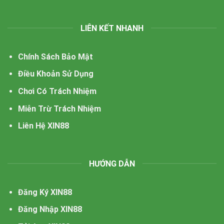
LIÊN KẾT NHANH
Chính Sách Bảo Mật
Điều Khoản Sử Dụng
Chơi Có Trách Nhiệm
Miễn Trừ Trách Nhiệm
Liên Hệ XIN88
HƯỚNG DẪN
Đăng Ký XIN88
Đăng Nhập XIN88