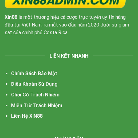
Xin88
là một thương hiệu cá cược trực tuyến uy tín hàng
đầu tại Việt Nam, ra mắt vào đầu năm 2020 dưới sự giám
sát của chính phủ Costa Rica.
LIÊN KẾT NHANH
Chính Sách Bảo Mật
Điều Khoản Sử Dụng
Chơi Có Trách Nhiệm
Miễn Trừ Trách Nhiệm
Liên Hệ XIN88