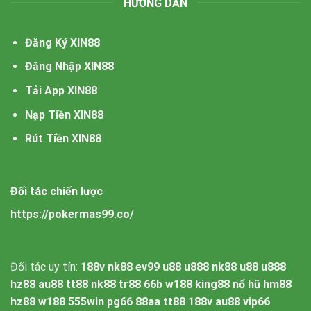
HƯỚNG DẪN
Đăng Ký XIN88
Đăng Nhập XIN88
Tải App XIN88
Nạp Tiền XIN88
Rút Tiền XIN88
Đối tác chiến lược
https://pokermas99.co/
Đối tác uy tín:
188v
nk88
ev99
u88
u888
nk88
u88
u888
hz88
au88
tt88
nk88
tr88
66b
w188
king88
nổ hũ
hm88
hz88
w188
555win
pg66
88aa
tt88
188v
au88
vip66